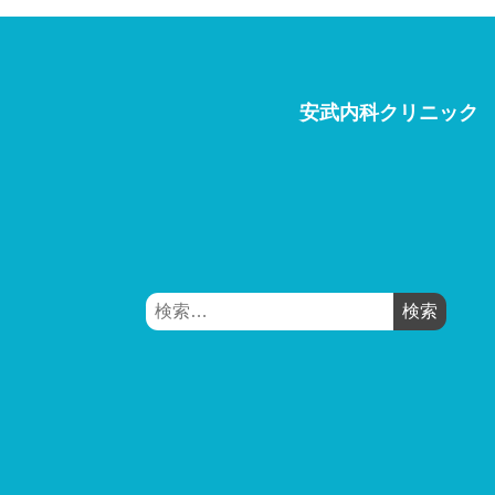
安武内科クリニック
検
索: